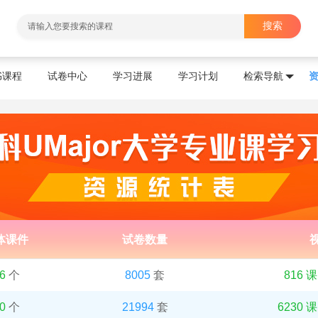
搜索
书课程
试卷中心
学习进展
学习计划
检索导航
体课件
试卷数量
6
个
8005
套
816 
0
个
21994
套
6230 