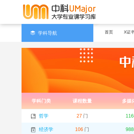
首页
X证
学科导航
学科门类
课程数量
多媒
哲学
27
门
116
经济学
106
门
988